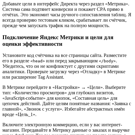
Добавьте цели в интерфейс Директа через раздел «Метрика».
Система сама подтянет конверсии и покажет CPA прямо в
отчётах. Это экономит часы ручного сопоставления таблиц. Я
всегда проверяю тестовым кликом, срабатывает ли счётчик,
прежде чем запускать трафик на полную мощность.
Подключение Яндекс Метрики и цели для
оценки эффективности
Установите код счётчика на все страницы сайта. Разместите
его в разделе
или перед закрывающим
.
<head>
</body>
Убедитесь, что он не конфликтует с другими скриптами
аналитики. Проверьте загрузку через «Отладку» в Метрике
или расширение Tag Assistant.
В Метрике перейдите в «Настройки» → «Цели». Выберите
тип: «Количество просмотров» для глубоких визитов,
«JavaScript-событие» для кнопок, «Составная цель» для
цепочек действий. Дайте целям понятные названия: «Заявка с
главной», «Звонок с услуги». Избегайте абстрактных имён
вроде «Цель_1».
Включите электронную коммерцию, если у вас интернет-
магазин. Передавайте в Метрику данные о заказах и выручке