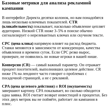
Базовые метрики для анализа рекламной
кампании
В интерфейсе Директа десятки колонок, но вам понадобятся
лишь несколько ключевых показателей.
CTR
(кликабельность)
показывает, насколько объявление цепляет
аудиторию. Низкий CTR ниже 3–5% в поиске обычно
сигнализирует о нерелевантных ключах или скучном тексте.
CPC (цена клика)
напрямую влияет на расход бюджета.
Ставки меняются в зависимости от конкуренции, качества
объявления и времени суток. Если CPC резко вырос,
проверьте, не появились ли новые игроки в вашей нише.
Конверсия (CR)
— самый важный параметр. Он отражает
процент посетителей, выполнивших целевое действие. CR
ниже 1% на лендинге часто говорит о проблемах с
посадочной страницей, а не с рекламой.
CPA (цена целевого действия)
и
ROI (окупаемость)
завершают картину. CPA показывает, во сколько обходится
одна заявка. ROI считает возврат инвестиций в процентах. Без
этих двух метрик вы не поймёте, работает ли кампания в
плюс.