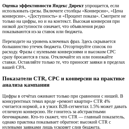
Оценка эффективности Яндекс Директ
упрощается, если
использовать срезы. Включите столбцы «Конверсии», «Цена
конверсии», «Доступность» и «Процент показа». Смотрите не
только на цифры, но и на контекст. Высокая конверсия при
низкой доступности означает, что объявления редко
показываются из-за ставок или бюджета.
Переходите на уровень ключевых фраз. Здесь скрывается
большинство утечек бюджета. Отсортируйте список по
расходу. Фразы с нулевыми конверсиями и высоким CPC
сразу бросаются в глаза. Отключайте их или понижайте
ставки. Оставляйте только те, что приносят заявки в пределах
вашей CPA.
Показатели CTR, CPC и конверсии на практике
анализа кампании
Цифры в отчётах оживают только при сравнении с нишей. В
конкурентных темах вроде «ремонт квартир» CTR 4%
считается нормой, а в узких B2B-сегментах 1.5% может давать
отличную конверсию. Не гонитесь за абстрактными
бенчмарками. Кто-то скажет, что CTR — главный показатель,
однако практика показывает обратное: высокий CTR с
нулевыми заявками лишь ускоряет слив бюджета.