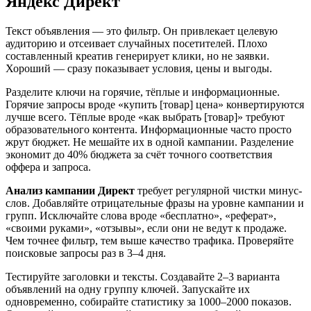
Яндекс Директ
Текст объявления — это фильтр. Он привлекает целевую
аудиторию и отсеивает случайных посетителей. Плохо
составленный креатив генерирует клики, но не заявки.
Хороший — сразу показывает условия, цены и выгоды.
Разделите ключи на горячие, тёплые и информационные.
Горячие запросы вроде «купить [товар] цена» конвертируются
лучше всего. Тёплые вроде «как выбрать [товар]» требуют
образовательного контента. Информационные часто просто
жрут бюджет. Не мешайте их в одной кампании. Разделение
экономит до 40% бюджета за счёт точного соответствия
оффера и запроса.
Анализ кампании Директ
требует регулярной чистки минус-
слов. Добавляйте отрицательные фразы на уровне кампании и
групп. Исключайте слова вроде «бесплатно», «реферат»,
«своими руками», «отзывы», если они не ведут к продаже.
Чем точнее фильтр, тем выше качество трафика. Проверяйте
поисковые запросы раз в 3–4 дня.
Тестируйте заголовки и тексты. Создавайте 2–3 варианта
объявлений на одну группу ключей. Запускайте их
одновременно, собирайте статистику за 1000–2000 показов.