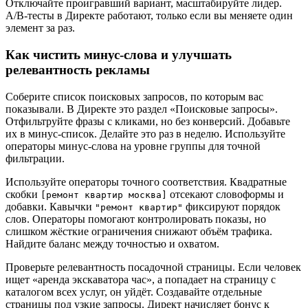
Отключайте проигравший вариант, масштабируйте лидер.
A/B-тесты в Директе работают, только если вы меняете один
элемент за раз.
Как чистить минус-слова и улучшать
релевантность рекламы
Соберите список поисковых запросов, по которым вас
показывали. В Директе это раздел «Поисковые запросы».
Отфильтруйте фразы с кликами, но без конверсий. Добавьте
их в минус-список. Делайте это раз в неделю. Используйте
операторы минус-слова на уровне группы для точной
фильтрации.
Используйте операторы точного соответствия. Квадратные
скобки
отсекают словоформы и
[ремонт квартир москва]
добавки. Кавычки
фиксируют порядок
"ремонт квартир"
слов. Операторы помогают контролировать показы, но
слишком жёсткие ограничения снижают объём трафика.
Найдите баланс между точностью и охватом.
Проверьте релевантность посадочной страницы. Если человек
ищет «аренда экскаватора час», а попадает на страницу с
каталогом всех услуг, он уйдёт. Создавайте отдельные
страницы под узкие запросы. Директ начисляет бонус к