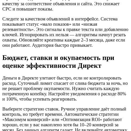
качеству за соответствие объявления и сайта. Это снижает
CPC и повышает показы.
Следите за качеством объявлений в интерфейсе. Система
показывает статус «мало показов» или «низкая
релевантность». Это сигналы к правке текста или добавлению
ключей. Игнорировать их нельзя — алгоритмы начнут резать
охваты. Обновляйте креативы каждые 2–3 месяца, даже если
они работают. Аудитория быстро привыкает.
Бюджет, ставки и окупаемость при
оценке эффективности Директ
Деньги в Директе улетают быстро, если не контролировать
расход. Суточный лимит спасает от слива бюджета за ночь, но
не решает проблему окупаемости. Нужно считать каждую
потраченную копейку. Настройте уведомления о расходе 80%
и 100%, чтобы успевать реагировать.
Выберите стратегию ставок. Ручное управление даёт полный
контроль, но требует времени. Автоматические стратегии
«Максимум конверсий» или «Оптимизация ROI» работают
хорошо, если у вас накоплено хотя бы 10–20 конверсий за
месяц. Без данных алгоритм гадает. Не включайте автоматику