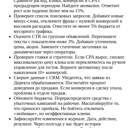
Сравните расход, клики, конверсии и CPA с
предыдущим периодом. Найдите аномалии. Отметьте
рост или падение более чем на 15%.
Проверьте список поисковых запросов. Добавьте новые
минус-слова, отключите фразы с нулевой конверсией и
высоким расходом. Очистите не менее 5% бюджета от
мусорного трафика.
Оцените CTR по группам объявлений. Перепишите
тексты с показателем ниже 3%. Добавьте уточнения,
цены, акции. Замените статичные заголовки на
динамические через операторы.
Проверьте ставки и стратегии. Если CPA вырос, снизьте
максимальную цену клика или переключитесь на ручное
управление для тестов. Верните автоматику после
накопления 10+ конверсий.
Сверьте данные с CRM. Убедитесь, что заявки из
Директа обрабатываются. Посчитайте процент
доведения до продажи. Если конверсия в сделку упала,
проблема в отделе продаж.
Обновите бюджеты. Перераспределите средства с
убыточных кампаний на рабочие. Масштабируйте то,
что приносит прибыль. Не бойтесь отключать
«любимые», но неэффективные ключи.
Зафиксируйте изменения в журнале. Дата, действие,
результат. Через полгода у вас будет история