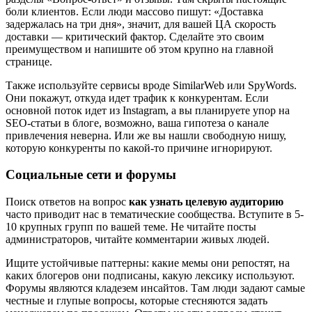
боли клиентов. Если люди массово пишут: «Доставка
задержалась на три дня», значит, для вашей ЦА скорость
доставки — критический фактор. Сделайте это своим
преимуществом и напишите об этом крупно на главной
странице.
Также используйте сервисы вроде SimilarWeb или SpyWords.
Они покажут, откуда идет трафик к конкурентам. Если
основной поток идет из Instagram, а вы планируете упор на
SEO-статьи в блоге, возможно, ваша гипотеза о канале
привлечения неверна. Или же вы нашли свободную нишу,
которую конкуренты по какой-то причине игнорируют.
Социальные сети и форумы
Поиск ответов на вопрос
как узнать целевую аудиторию
часто приводит нас в тематические сообщества. Вступите в 5-
10 крупных групп по вашей теме. Не читайте посты
администраторов, читайте комментарии живых людей.
Ищите устойчивые паттерны: какие мемы они репостят, на
каких блогеров они подписаны, какую лексику используют.
Форумы являются кладезем инсайтов. Там люди задают самые
честные и глупые вопросы, которые стесняются задать