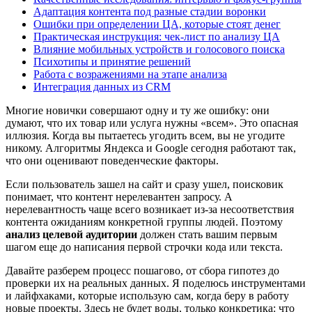
Адаптация контента под разные стадии воронки
Ошибки при определении ЦА, которые стоят денег
Практическая инструкция: чек-лист по анализу ЦА
Влияние мобильных устройств и голосового поиска
Психотипы и принятие решений
Работа с возражениями на этапе анализа
Интеграция данных из CRM
Многие новички совершают одну и ту же ошибку: они
думают, что их товар или услуга нужны «всем». Это опасная
иллюзия. Когда вы пытаетесь угодить всем, вы не угодите
никому. Алгоритмы Яндекса и Google сегодня работают так,
что они оценивают поведенческие факторы.
Если пользователь зашел на сайт и сразу ушел, поисковик
понимает, что контент нерелевантен запросу. А
нерелевантность чаще всего возникает из-за несоответствия
контента ожиданиям конкретной группы людей. Поэтому
анализ целевой аудитории
должен стать вашим первым
шагом еще до написания первой строчки кода или текста.
Давайте разберем процесс пошагово, от сбора гипотез до
проверки их на реальных данных. Я поделюсь инструментами
и лайфхаками, которые использую сам, когда беру в работу
новые проекты. Здесь не будет воды, только конкретика: что