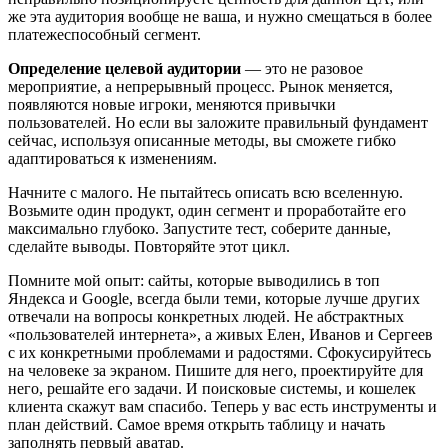
же эта аудитория вообще не ваша, и нужно смещаться в более
платежеспособный сегмент.
Определение целевой аудитории
— это не разовое
мероприятие, а непрерывный процесс. Рынок меняется,
появляются новые игроки, меняются привычки
пользователей. Но если вы заложите правильный фундамент
сейчас, используя описанные методы, вы сможете гибко
адаптироваться к изменениям.
Начните с малого. Не пытайтесь описать всю вселенную.
Возьмите один продукт, один сегмент и проработайте его
максимально глубоко. Запустите тест, соберите данные,
сделайте выводы. Повторяйте этот цикл.
Помните мой опыт: сайты, которые выводились в топ
Яндекса и Google, всегда были теми, которые лучше других
отвечали на вопросы конкретных людей. Не абстрактных
«пользователей интернета», а живых Елен, Иванов и Сергеев
с их конкретными проблемами и радостями. Сфокусируйтесь
на человеке за экраном. Пишите для него, проектируйте для
него, решайте его задачи. И поисковые системы, и кошелек
клиента скажут вам спасибо. Теперь у вас есть инструменты и
план действий. Самое время открыть таблицу и начать
заполнять первый аватар.