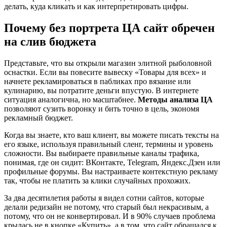
делать, куда кликать и как интерпретировать цифры.
Почему без портрета ЦА сайт обречен
на слив бюджета
Представьте, что вы открыли магазин элитной рыболовной
оснастки. Если вы повесите вывеску «Товары для всех» и
начнете рекламироваться в пабликах про вязание или
кулинарию, вы потратите деньги впустую. В интернете
ситуация аналогична, но масштабнее.
Методы анализа ЦА
позволяют сузить воронку и бить точно в цель, экономя
рекламный бюджет.
Когда вы знаете, кто ваш клиент, вы можете писать тексты на
его языке, используя правильный сленг, термины и уровень
сложности. Вы выбираете правильные каналы трафика,
понимая, где он сидит: ВКонтакте, Telegram, Яндекс.Дзен или
профильные форумы. Вы настраиваете контекстную рекламу
так, чтобы не платить за клики случайных прохожих.
За два десятилетия работы я видел сотни сайтов, которые
делали редизайн не потому, что старый был некрасивым, а
потому, что он не конвертировал. И в 90% случаев проблема
крылась не в кнопке «Купить», а в том, что сайт обращался к