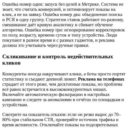
Ошибка номер один: запуск без целей в Метрике. Система не
знает, что считать конверсией, и оптимизирует показы на
клик, а не на заявку. Ошибка номер два: объединение поиска
и РСЯ в одну группу. Стратегии ставок работают по-разному,
смешивание даёт кривую аналитику и сбивает обучение
алгоритма. Ошибка номер три: игнорирование корректировок
по полу, возрасту, времени суток и типу устройства. Люди
покупают в разное время и с разных гаджетов, и реклама
должна это учитывать через ручные правки.
Скликивание и контроль недействительных
кликов
Конкуренты иногда накручивают клики, а боты просто портят
статистику и съедают дневной лимит.
Реклама на телефонах
страдает от этого реже, чем десктопные показы, но проблема
всё равно встречается в высококонкурентных нишах.
Включайте автоматическую фильтрацию в настройках
кампании и следите за аномалиями в отчётах по площадкам и
устройствам.
Смотрите на показатель отказов: если он резко вырос до 70–
80% при стабильном CTR, проверяйте источник трафика и
время активности. Отключайте показы на подозрительных