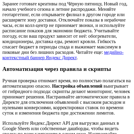
Заранее готовьте креативы под Чёрную пятницу, Новый год,
начало учебного сезона и летние распродажи. Меняйте
геотаргетинг, если открываете филиал в другом городе или
расширяете зону доставки. Отключайте показы в нерабочие
часы, если колл-центр не принимает звонки, и используйте
расписание показов для экономии бюджета. Учитывайте
погоду, если ваш продукт зависит от неё: обогреватели,
кондиционеры, доставка еды, ремонт кровли. Гибкость
спасает бюджет в периоды спада и выжимает максимум в
пиковые дни без лишних расходов. Читайте еще:
медийно-
контекстный баннер Яндекс Директ
.
Автоматизация через правила и скрипты
Ручная проверка отнимает время, но полностью полагаться на
автоматизацию опасно.
Настройка объявлений
выигрывает
от гибридного подхода: скрипты делают мониторинг, человек
принимает решения. Настраивайте автоматические правила в
Директе для отключения объявлений с высоким расходом и
нулевыми конверсиями, корректировки ставок по времени
суток и изменения бюджета при достижении лимитов.
Используйте Яндекс.Директ API для выгрузки данных в
Google Sheets или собственные дашборды, чтобы видеть
сводку по всем кампаниям в одном окне. Настраивайте