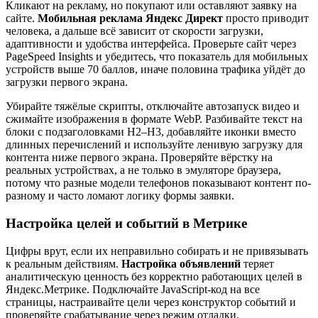
Кликают на рекламу, но покупают или оставляют заявку на
сайте.
Мобильная реклама Яндекс Директ
просто приводит
человека, а дальше всё зависит от скорости загрузки,
адаптивности и удобства интерфейса. Проверьте сайт через
PageSpeed Insights и убедитесь, что показатель для мобильных
устройств выше 70 баллов, иначе половина трафика уйдёт до
загрузки первого экрана.
Убирайте тяжёлые скрипты, отключайте автозапуск видео и
сжимайте изображения в формате WebP. Разбивайте текст на
блоки с подзаголовками H2–H3, добавляйте иконки вместо
длинных перечислений и используйте ленивую загрузку для
контента ниже первого экрана. Проверяйте вёрстку на
реальных устройствах, а не только в эмуляторе браузера,
потому что разные модели телефонов показывают контент по-
разному и часто ломают логику формы заявки.
Настройка целей и событий в Метрике
Цифры врут, если их неправильно собирать и не привязывать
к реальным действиям.
Настройка объявлений
теряет
аналитическую ценность без корректно работающих целей в
Яндекс.Метрике. Подключайте JavaScript-код на все
страницы, настраивайте цели через конструктор событий и
проверяйте срабатывание через режим отладки.