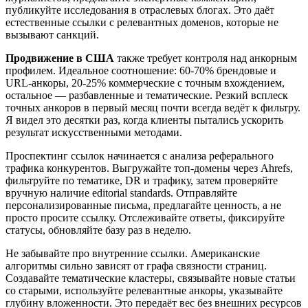
публикуйте исследования в отраслевых блогах. Это даёт
естественные ссылки с релевантных доменов, которые не
вызывают санкций.
Продвижение в США
также требует контроля над анкорным
профилем. Идеальное соотношение: 60-70% брендовые и
URL-анкоры, 20-25% коммерческие с точным вхождением,
остальное — разбавленные и тематические. Резкий всплеск
точных анкоров в первый месяц почти всегда ведёт к фильтру.
Я видел это десятки раз, когда клиенты пытались ускорить
результат искусственными методами.
Проспектинг ссылок начинается с анализа реферального
трафика конкурентов. Выгружайте топ-домены через Ahrefs,
фильтруйте по тематике, DR и трафику, затем проверяйте
вручную наличие editorial standards. Отправляйте
персонализированные письма, предлагайте ценность, а не
просто просите ссылку. Отслеживайте ответы, фиксируйте
статусы, обновляйте базу раз в неделю.
Не забывайте про внутренние ссылки. Американские
алгоритмы сильно зависят от графа связности страниц.
Создавайте тематические кластеры, связывайте новые статьи
со старыми, используйте релевантные анкоры, указывайте
глубину вложенности. Это передаёт вес без внешних ресурсов