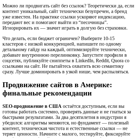
Можно ли продвигать сайт без ссылок? Теоретически да, если
контент уникальный, сайт технически безупречен, а бренд
уже известен. На практике ссылки ускоряют индексацию,
передают вес и помогают выйти из “песочницы”.
Игнорировать их — значит играть в долгую без страховки.
Что делать, если бюджет ограничен? Выберите 10-15
кластеров с низкой конкуренцией, напишите по одному
детальному гайду на каждый, оптимизируйте технически,
добавьте внутреннюю перелинковку. Запустите профили в
соцсетях, публикуйте сниппеты в LinkedIn, Reddit, Quora со
ссылками на сайт. Не пытайтесь охватить всю семантику
сразу. Лучше доминировать в узкой нише, чем распыляться.
Продвижение сайтов в Америке:
финальные рекомендации
SEO-продвижение в США
остаётся доступным, если вы
готовы работать системно, проверять данные и не гнаться за
быстрыми результатами. За два десятилетия в индустрии я
убедился: алгоритмы меняются, но фундамент — полезный
контент, техническая чистота и естественные ссылки — не
теряет ценности. Начните с малого, тестируйте, фиксируйте