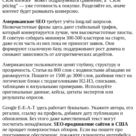
CRM software” может подразумевать сравнение, а “CRM
pricing” — уже готовность к покупке. Разделяйте их, иначе
контент будет размывать конверсию.
Американское SEO
требует учёта long-tail запросов.
Низкочастотные фразы здесь дают стабильный трафик,
который конвертируется лучше, чем высокочастотные хвосты.
Я советую собирать минимум 300-500 кластеров на старте,
даже если часть из них пока не приносит заявок. Они
формируют ссылочную базу, поддерживают рост домена и
снижают зависимость от алгоритмических апдейтов.
Американские пользователи ценят глубину, структуру и
прозрачность. Статья на 800 слов с водянистыми абзацами не
ранжируется. Пишите от 1500 до 3000 слов, разбивая текст на
логические блоки с подзаголовками H2-H3, списками,
таблицами и визуальными примерами. Используйте
оригинальные данные, кейсы, цитаты экспертов или
результаты опросов.
Google E-E-A-T здесь работает буквально. Укажите автора, его
регалии, ссылку на профиль, добавьте дату публикации и
обновления. Без этого даже качественный текст могут
посчитать ненадёжным.
SEO-продвижение сайтов в США
не прощает поверхностных обзоров. Если вы пишете про
программное обеспечение, покажите скриншоты интерфейса,