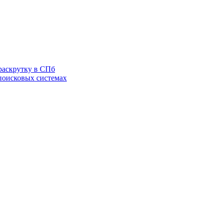
раскрутку в СПб
 поисковых системах