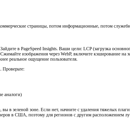
а коммерческие страницы, потом информационные, потом служеб
йдите в PageSpeed Insights. Ваши цели: LCP (загрузка основного
Сжимайте изображения через WebP, включите кэширование на хос
жнее реальное ощущение пользователя.
. Проверьте:
е аналоги)
 вы в зеленой зоне. Если нет, начните с удаления тяжелых плаг
ерверов в США, поэтому для регионов с другим расположением л