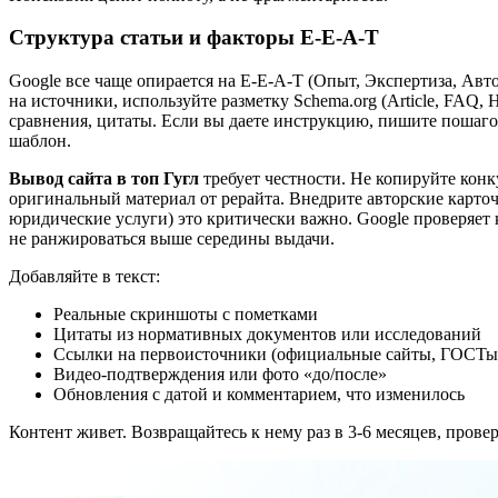
Структура статьи и факторы E-E-A-T
Google все чаще опирается на E-E-A-T (Опыт, Экспертиза, Авт
на источники, используйте разметку Schema.org (Article, FAQ
сравнения, цитаты. Если вы даете инструкцию, пишите пошагово
шаблон.
Вывод сайта в топ Гугл
требует честности. Не копируйте кон
оригинальный материал от рерайта. Внедрите авторские карточ
юридические услуги) это критически важно. Google проверяе
не ранжироваться выше середины выдачи.
Добавляйте в текст:
Реальные скриншоты с пометками
Цитаты из нормативных документов или исследований
Ссылки на первоисточники (официальные сайты, ГОСТы,
Видео-подтверждения или фото «до/после»
Обновления с датой и комментарием, что изменилось
Контент живет. Возвращайтесь к нему раз в 3-6 месяцев, пров