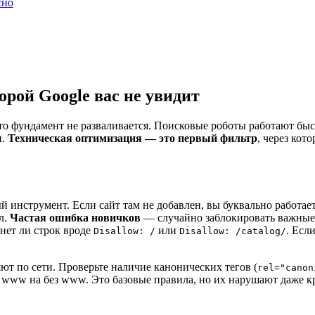
сно
торой Google вас не увидит
что фундамент не разваливается. Поисковые роботы работают быст
и.
Техническая оптимизация — это первый фильтр
, через кот
ый инструмент. Если сайт там не добавлен, вы буквально работае
л.
Частая ошибка новичков
— случайно заблокировать важные ра
 нет ли строк вроде
или
. Есл
Disallow: /
Disallow: /catalog/
ют по сети. Проверьте наличие канонических тегов (
rel="canon
, с www на без www. Это базовые правила, но их нарушают даже 