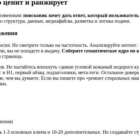
о ценит и ранжирует
еизменным:
поисковик хочет дать ответ, который пользовател
о структура, данные, медиафайлы, разметка и логика подачи.
яжения
lector. Не смотрите только на частотность. Анализируйте интент.
и, вы не попадете в выдачу.
Соберите семантическое ядро по 
 страница.
ов. Не пытайтесь впихнуть «диван угловой кожаный недорого ку
 в H1, первый абзац, подзаголовки, мета-теги. Остальное довер
, чем вы думаете. Если вы пишете про «ремонт стиральных маши
мки.
ления)
сь 1-3 основных ключа и 10-20 дополнительных. Не создавайте 