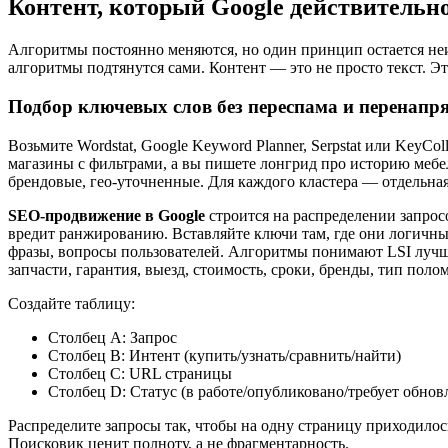
Контент, который Google действительн
Алгоритмы постоянно меняются, но один принцип остается н
алгоритмы подтянутся сами. Контент — это не просто текст. Эт
Подбор ключевых слов без переспама и перенапр
Возьмите Wordstat, Google Keyword Planner, Serpstat или KeyCol
магазины с фильтрами, а вы пишете лонгрид про историю мебел
брендовые, гео-уточненные. Для каждого кластера — отдельная
SEO-продвижение в Google
строится на распределении запрос
вредит ранжированию. Вставляйте ключи там, где они логичны:
фразы, вопросы пользователей. Алгоритмы понимают LSI лучше
запчасти, гарантия, выезд, стоимость, сроки, бренды, тип поло
Создайте таблицу:
Столбец А: Запрос
Столбец B: Интент (купить/узнать/сравнить/найти)
Столбец C: URL страницы
Столбец D: Статус (в работе/опубликовано/требует обнов
Распределите запросы так, чтобы на одну страницу приходило
Поисковик ценит полноту, а не фрагментарность.