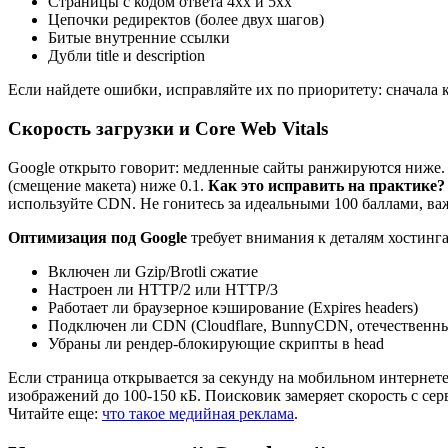
Страницы с кодом ответа 4xx и 5xx
Цепочки редиректов (более двух шагов)
Битые внутренние ссылки
Дубли title и description
Если найдете ошибки, исправляйте их по приоритету: сначал
Скорость загрузки и Core Web Vitals
Google открыто говорит: медленные сайты ранжируются ниже. За
(смещение макета) ниже 0.1.
Как это исправить на практике?
используйте CDN. Не гонитесь за идеальными 100 баллами, ва
Оптимизация под Google
требует внимания к деталям хостинга
Включен ли Gzip/Brotli сжатие
Настроен ли HTTP/2 или HTTP/3
Работает ли браузерное кэширование (Expires headers)
Подключен ли CDN (Cloudflare, BunnyCDN, отечественны
Убраны ли рендер-блокирующие скрипты в head
Если страница открывается за секунду на мобильном интернете,
изображений до 100-150 кБ. Поисковик замеряет скорость с с
Читайте еще:
что такое медийная реклама
.