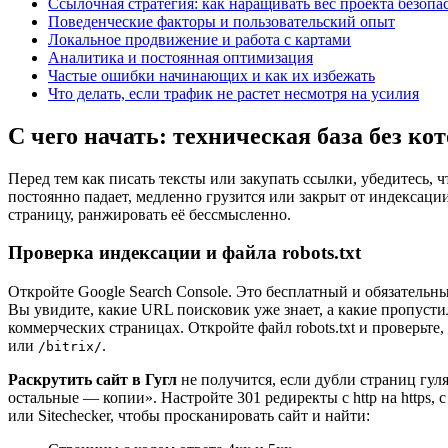
Ссылочная стратегия: как наращивать вес проекта безопа
Поведенческие факторы и пользовательский опыт
Локальное продвижение и работа с картами
Аналитика и постоянная оптимизация
Частые ошибки начинающих и как их избежать
Что делать, если трафик не растет несмотря на усилия
С чего начать: техническая база без ко
Перед тем как писать тексты или закупать ссылки, убедитесь, 
постоянно падает, медленно грузится или закрыт от индексаци
страницу, ранжировать её бессмысленно.
Проверка индексации и файла robots.txt
Откройте Google Search Console. Это бесплатный и обязательн
Вы увидите, какие URL поисковик уже знает, а какие пропусти
коммерческих страницах. Откройте файл robots.txt и проверьте,
или
.
/bitrix/
Раскрутить сайт в Гугл
не получится, если дубли страниц гуля
остальные — копии». Настройте 301 редиректы с http на https
или Sitechecker, чтобы просканировать сайт и найти: