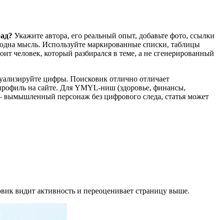
рад?
Укажите автора, его реальный опыт, добавьте фото, ссылки
— одна мысль. Используйте маркированные списки, таблицы
оит человек, который разбирался в теме, а не сгенерированный
ктуализируйте цифры. Поисковик отлично отличает
и профиль на сайте. Для YMYL-ниш (здоровье, финансы,
— вымышленный персонаж без цифрового следа, статья может
ковик видит активность и переоценивает страницу выше.