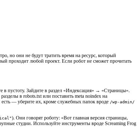
ро, но они не будут тратить время на ресурс, который
орый проходит любой проект. Если робот не сможет прочитать
те в пустоту. Зайдите в раздел «Индексация» → «Страницы».
зделы в robots.txt или поставить meta noindex на
и есть — уберите их, кроме служебных папок вроде
/wp-admin/
). Они говорят роботу: «Вот главная версия страницы,
ical"
крупные студии. Используйте инструменты вроде Screaming Frog