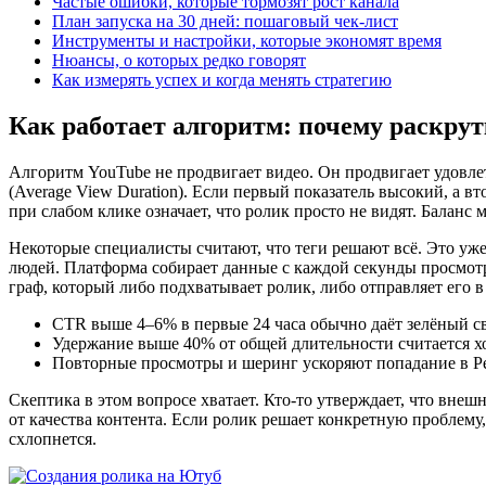
Частые ошибки, которые тормозят рост канала
План запуска на 30 дней: пошаговый чек-лист
Инструменты и настройки, которые экономят время
Нюансы, о которых редко говорят
Как измерять успех и когда менять стратегию
Как работает алгоритм: почему раскрут
Алгоритм YouTube не продвигает видео. Он продвигает удовле
(Average View Duration). Если первый показатель высокий, а в
при слабом клике означает, что ролик просто не видят. Баланс
Некоторые специалисты считают, что теги решают всё. Это уж
людей. Платформа собирает данные с каждой секунды просмот
граф, который либо подхватывает ролик, либо отправляет его в
CTR выше 4–6% в первые 24 часа обычно даёт зелёный св
Удержание выше 40% от общей длительности считается х
Повторные просмотры и шеринг ускоряют попадание в Р
Скептика в этом вопросе хватает. Кто-то утверждает, что внеш
от качества контента. Если ролик решает конкретную проблему,
схлопнется.