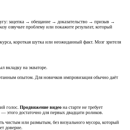
дугу: зацепка → обещание → доказательство → призыв →
разу озвучьте проблему или покажите результат, который
акурса, короткая шутка или неожиданный факт. Мозг зрителя
ыл вкладку на экваторе.
аботанным опытом. Для новичков импровизация обычно даёт
хий голос.
Продвижение видео
на старте не требует
 — этого достаточно для первых двадцати роликов.
быть чистым или размытым, без визуального мусора, который
ет доверие.