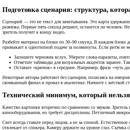
Подготовка сценария: структура, кото
Сценарий — это не текст для зачитывания. Это карта удержани
развязка. Первые пять секунд решают, останется ли человек. Н
зритель получит к концу видео.
Разбейте материал на блоки по 30–90 секунд. В каждом блоке 
привыкает к однотипной подаче за полминуты. Если ритм не ме
Запишите черновик вслух. Уберите слова-паразиты, пов
Отметьте таймкоды для визуальных акцентов заранее. Так
Оставьте «крючок» в середине. Например, фразу «чуть дал
Некоторые авторы работают без сценария, полагаясь на импро
скомканный финал и провал в аналитике. Начните с жёсткой ст
Технический минимум, который нельзя
Качество картинки вторично по сравнению со звуком. Зритель 
кинооборудования, но требует дисциплины. Петличный микрофо
Свет всегда ставьте перед лицом, а не за спиной. Естественно
отвлекает от спикера. Камеру держите на уровне глаз. Съёмка