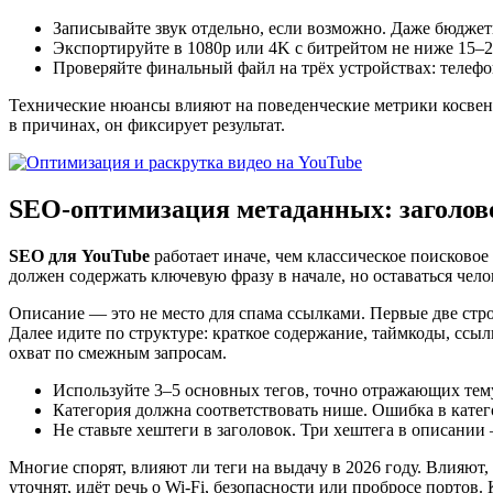
Записывайте звук отдельно, если возможно. Даже бюдже
Экспортируйте в 1080p или 4K с битрейтом не ниже 15–2
Проверяйте финальный файл на трёх устройствах: телефон
Технические нюансы влияют на поведенческие метрики косвенн
в причинах, он фиксирует результат.
SEO-оптимизация метаданных: заголово
SEO для YouTube
работает иначе, чем классическое поисковое
должен содержать ключевую фразу в начале, но оставаться чел
Описание — это не место для спама ссылками. Первые две стро
Далее идите по структуре: краткое содержание, таймкоды, ссы
охват по смежным запросам.
Используйте 3–5 основных тегов, точно отражающих тему
Категория должна соответствовать нише. Ошибка в катег
Не ставьте хештеги в заголовок. Три хештега в описани
Многие спорят, влияют ли теги на выдачу в 2026 году. Влияют,
уточнят, идёт речь о Wi-Fi, безопасности или пробросе портов.