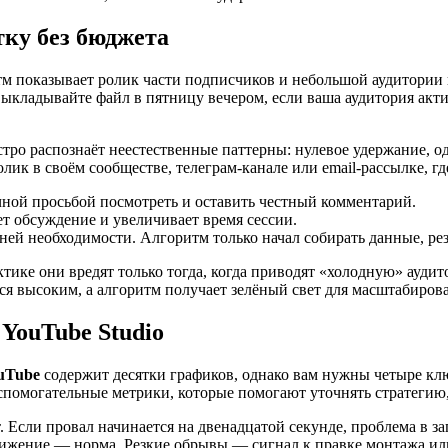
тку без бюджета
м показывает ролик части подписчиков и небольшой аудитории
ыкладывайте файл в пятницу вечером, если ваша аудитория актив
ро распознаёт неестественные паттерны: нулевое удержание, од
ик в своём сообществе, телеграм-канале или email-рассылке, где
ной просьбой посмотреть и оставить честный комментарий.
т обсуждение и увеличивает время сессии.
йней необходимости. Алгоритм только начал собирать данные, ре
тике они вредят только тогда, когда приводят «холодную» аудито
тся высоким, а алгоритм получает зелёный свет для масштабиров
 YouTube Studio
uTube
содержит десятки графиков, однако вам нужны четыре клю
помогательные метрики, которые помогают уточнять стратегию, 
. Если провал начинается на двенадцатой секунде, проблема в за
ижение — норма. Резкие обрывы — сигнал к правке монтажа ил