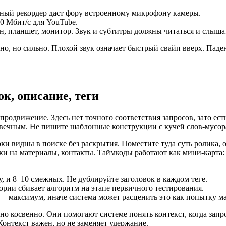
тный рекордер даст фору встроенному микрофону камеры.
0 Мбит/с для YouTube.
, планшет, монитор. Звук и субтитры должны читаться и слышат
о, но сильно. Плохой звук означает быстрый свайп вверх. Паде
к, описание, теги
 продвижение. Здесь нет точного соответствия запросов, зато ес
овечным. Не пишите шаблонные конструкции с кучей слов-мусора.
ки видны в поиске без раскрытия. Поместите туда суть ролика, 
лки на материалы, контакты. Таймкоды работают как мини-карта:
, и 8–10 смежных. Не дублируйте заголовок в каждом теге.
ории сбивает алгоритм на этапе первичного тестирования.
и — максимум, иначе система может расценить это как попытку 
 но косвенно. Они помогают системе понять контекст, когда запр
 Контекст важен, но не заменяет удержание.