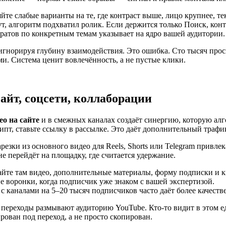
те слабые варианты на те, где контраст выше, лицо крупнее, тек
, алгоритм подхватил ролик. Если держится только Поиск, конте
ратов по конкретным темам указывает на ядро вашей аудитории.
игнорируя глубину взаимодействия. Это ошибка. Сто тысяч прос
и. Система ценит вовлечённость, а не пустые клики.
айт, соцсети, коллаборации
о на сайте
и в смежных каналах создаёт синергию, которую алг
ипт, ставьте ссылку в рассылке. Это даёт дополнительный траф
арезки из основного видео для Reels, Shorts или Telegram прив
не перейдёт на площадку, где считается удержание.
йте там видео, дополнительные материалы, форму подписки и 
е воронки, когда подписчик уже знаком с вашей экспертизой.
 каналами на 5–20 тысяч подписчиков часто даёт более качеств
е переходы размывают аудиторию YouTube. Кто-то видит в этом 
рован под переход, а не просто скопирован.