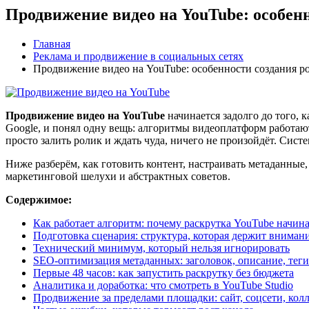
Продвижение видео на YouTube: особенн
Главная
Реклама и продвижение в социальных сетях
Продвижение видео на YouTube: особенности создания ро
Продвижение видео на YouTube
начинается задолго до того, 
Google, и понял одну вещь: алгоритмы видеоплатформ работаю
просто залить ролик и ждать чуда, ничего не произойдёт. Сист
Ниже разберём, как готовить контент, настраивать метаданные,
маркетинговой шелухи и абстрактных советов.
Содержимое:
Как работает алгоритм: почему раскрутка YouTube начина
Подготовка сценария: структура, которая держит вниман
Технический минимум, который нельзя игнорировать
SEO-оптимизация метаданных: заголовок, описание, теги
Первые 48 часов: как запустить раскрутку без бюджета
Аналитика и доработка: что смотреть в YouTube Studio
Продвижение за пределами площадки: сайт, соцсети, кол