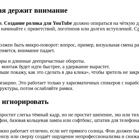
рая держит внимание
я.
Создание ролика для YouTube
должно опираться на чёткую 
е начинайте с приветствий, логотипов или долгих вступлений. С
должен быть микро-поворот: вопрос, пример, визуальная смена р
няется, внимание падает.
торы и длинные деепричастные обороты.
 монтаж будет идти быстрее, а удержание вырастет.
ьше покажу, как это сделать в два клика», чтобы зритель не закр
визацию. Это работает только у харизматичных спикеров с нар
руктуры, потом ослабляйте рамки.
 игнорировать
простит слегка тёмный кадр, но не простит шипение, эхо или ти
н, базовая кольцевая лампа или софтбокс, штатив для телефона
е окно работает отлично, если нет прямого солнца. Фон должен 
 снизу или сверху создаёт ощущение непрофессионализма и снижа