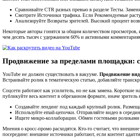
Сравнивайте CTR разных превью в разделе Тесты. Заменяй
Смотрите Источники трафика. Если Рекомендуемые растут
Анализируйте Возвраты зрителей. Высокий процент возв
Некоторые авторы гонятся за общим количеством просмотров, 
чем десять тысяч с удержанием 60% и активными комментариям
Продвижение за пределами площадки: с
YouTube не должен существовать в вакууме.
Продвижение виде
Встраивайте ролик в тематическую статью, добавляйте транскр
Соцсети работают как усилитель, но не как замена. Короткие н
публикуйте весь контент в обрезанном формате, иначе зритель 
Создавайте лендинг под каждый крупный ролик. Размеща
Используйте email-цепочки. Отправляйте видео в середин
Ищите микро-коллаборации. Обмен гостевыми роликами с
Мнения о кросс-промо расходятся. Кто-то считает, что внешни
посередине: внешние источники работают, если контент адапти