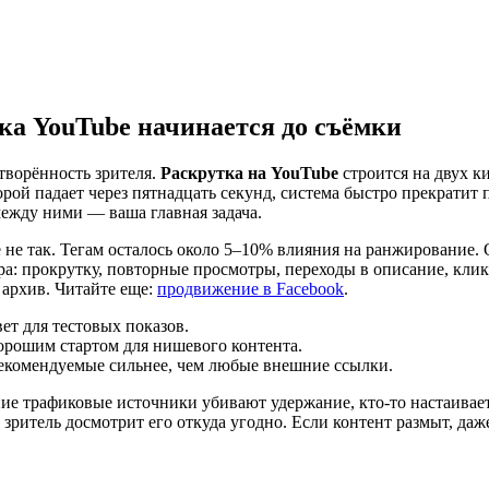
ка YouTube начинается до съёмки
творённость зрителя.
Раскрутка на YouTube
строится на двух к
торой падает через пятнадцать секунд, система быстро прекратит
 между ними — ваша главная задача.
е не так. Тегам осталось около 5–10% влияния на ранжирование
ра: прокрутку, повторные просмотры, переходы в описание, кл
 архив. Читайте еще:
продвижение в Facebook
.
ет для тестовых показов.
орошим стартом для нишевого контента.
екомендуемые сильнее, чем любые внешние ссылки.
ние трафиковые источники убивают удержание, кто-то настаивает
 зритель досмотрит его откуда угодно. Если контент размыт, даж