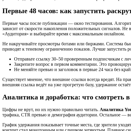
Первые 48 часов: как запустить раскру
Первые часы после публикации — окно тестирования. Алгорит
зависит от скорости накопления положительных сигналов. Не в
«Аудитория» и выбирайте время с максимальным онлайном.
Не накручивайте просмотры ботами или биржами. Система быст
приводят к теневому ограничению показов. Лучше запустить рол
Отправьте ссылку 30–50 проверенным подписчикам с лич
Закрепите вопрос в первом комментарии. Это провоцируе
Не меняйте превью и заголовок в первые 24 часа без кра
Существует мнение, что внешние ссылки всегда вредят. На прак
внешняя ссылка ведёт на уже прогретую базу, удержание остаё
Аналитика и доработка: что смотреть в
Цифры не врут, но их нужно правильно читать.
Аналитика Yo
трафика, CTR превью и демография аудитории. Остальное — вс
График удержания показывает точные места, где зрители уходят
контент стал монотонным или слишком затянутым. Плавное сн