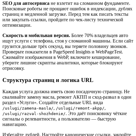
SEO для автосервиса
не взлетит на сломанном фундаменте.
Поисковые роботы не прощают ошибок в индексации, дублях
страниц и медленной загрузке. Перед тем как писать тексты
или закупать ссылки, пройдите по чек-листу технической
оптимизации.
Скорость и мобильная версия.
Более 70% владельцев авто
ищут услуги с телефона, стоя у сломанной машины. Если сайт
грузится дольше трёх секунд, вы теряете половину звонков.
Проверьте показатели в PageSpeed Insights и WebPageTest.
Сжимайте изображения в WebP, включите кеширование,
уберите лишние скрипты аналитики, которые блокируют
отрисовку.
Структура страниц и логика URL
Каждая услуга должна иметь свою посадочную страницу. Не
сваливайте замену масла, ремонт АКПП и сход-развал в один
раздел «Услуги». Создайте отдельные URL вида
,
,
/uslugi/zamena-masla/
/uslugi/remont-akpp/
. Это даёт поисковику чёткие
/uslugi/razval-shozhdenie/
сигналы о релевантности, а пользователю — быструю
навигацию.
Избегайте дублей. Настройте канонические ссылки, закройте