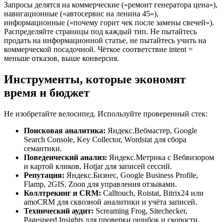
Запросы делятся на коммерческие («ремонт генератора цена»),
навигационные («автосервис на ленина 45»),
информационные («почему горит чек после замены свечей»).
Распределяйте страницы под каждый тип. Не пытайтесь
продать на информационной статье, не пытайтесь учить на
коммерческой посадочной. Чёткое соответствие intent =
меньше отказов, выше конверсия.
Инструменты, которые экономят
время и бюджет
Не изобретайте велосипед. Используйте проверенный стек:
Поисковая аналитика:
Яндекс.Вебмастер, Google
Search Console, Key Collector, Wordstat для сбора
семантики.
Поведенческий анализ:
Яндекс.Метрика с Вебвизором
и картой кликов, Hotjar для записей сессий.
Репутация:
Яндекс.Бизнес, Google Business Profile,
Flamp, 2GIS, Zoon для управления отзывами.
Коллтрекинг и CRM:
Calltouch, Roistat, Bitrix24 или
amoCRM для сквозной аналитики и учёта записей.
Технический аудит:
Screaming Frog, Sitechecker,
Pagespeed Insights для проверки ошибок и скорости.