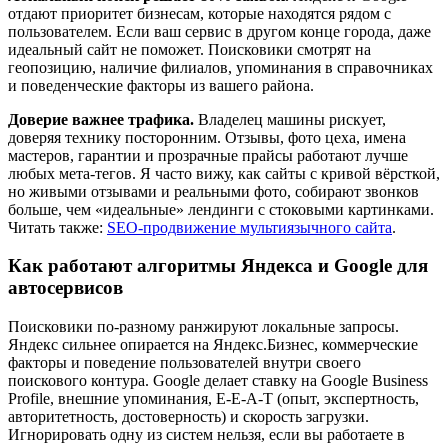
отдают приоритет бизнесам, которые находятся рядом с
пользователем. Если ваш сервис в другом конце города, даже
идеальный сайт не поможет. Поисковики смотрят на
геопозицию, наличие филиалов, упоминания в справочниках
и поведенческие факторы из вашего района.
Доверие важнее трафика.
Владелец машины рискует,
доверяя технику посторонним. Отзывы, фото цеха, имена
мастеров, гарантии и прозрачные прайсы работают лучше
любых мета-тегов. Я часто вижу, как сайты с кривой вёрсткой,
но живыми отзывами и реальными фото, собирают звонков
больше, чем «идеальные» лендинги с стоковыми картинками.
Читать также:
SEO-продвижение мультиязычного сайта
.
Как работают алгоритмы Яндекса и Google для
автосервисов
Поисковики по-разному ранжируют локальные запросы.
Яндекс сильнее опирается на Яндекс.Бизнес, коммерческие
факторы и поведение пользователей внутри своего
поискового контура. Google делает ставку на Google Business
Profile, внешние упоминания, E-E-A-T (опыт, экспертность,
авторитетность, достоверность) и скорость загрузки.
Игнорировать одну из систем нельзя, если вы работаете в