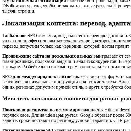
Мультиязычная оптимизация
включает контроль над robots.t
Disallow аккуратно, чтобы не закрыть важные разделы. Провер
тысячи страниц.
Локализация контента: перевод, адапта
Глобальное SEO
ломается, когда контент переводят дословно
языка или профессиональных локализаторов, которые понима
перевод допустим только как черновик, который потом правит 
Продвижение сайта на нескольких языках
выигрывает от сем
планировщики, подсказки выдачи и анализ конкурентов. В Ге
катакане. Разбейте ядро по кластерам, сопоставьте с посадочн
SEO для международных сайтов
также зависит от формата ко
реагирует на визуальные инструкции и короткие тезисы. Адапт
одних регионах допустим прямой стиль, в других требуется бол
Мета-теги, заголовки и сниппеты для разных ры
Поисковая раскрутка по всему миру
начинается с title и des
порядок слов. Длина title варьируется: Google обрезает после 
валюте, сроки доставки по региону, условия гарантии. CTR рас
Интернациональное SEO
требует внимания к заголовкам H1-H