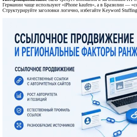
Германии чаще используют «iPhone kaufen», а в Бразилии — «co
Структурируйте заголовки логично, избегайте Keyword Stuffin