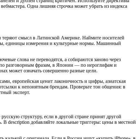
-панелей и дублей страниц критичен. Используйте директивы
 вебмастера. Одна лишняя строчка может убрать из индекса
и теряют смысл в Латинской Америке. Наймите носителей
оны, единицы измерения и культурные нормы. Машинный
чевые слова не переводятся, а собираются заново через
 по разговорным фразам, в Японии — по иероглифам и
анах может означать совершенно разные цели.
сами, европейская ценит лаконичность и цифры, азиатская
 отсылки к непонятным брендам. Проверьте тон общения: в
стный эксперт.
е русскую структуру, если в другой стране принят другой
ь. В description добавляйте локальные триггеры: цены в местной
 калькой с оригинала. Если в России ищут «купить iPhone», в