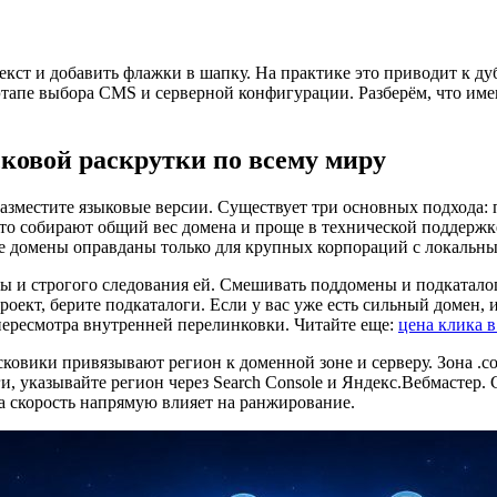
екст и добавить флажки в шапку. На практике это приводит к ду
этапе выбора CMS и серверной конфигурации. Разберём, что им
ковой раскрутки по всему миру
разместите языковые версии. Существует три основных подхода: по
 что собирают общий вес домена и проще в технической поддерж
е домены оправданы только для крупных корпораций с локальн
ры и строгого следования ей. Смешивать поддомены и подкатало
роект, берите подкаталоги. Если у вас уже есть сильный домен, 
 пересмотра внутренней перелинковки. Читайте еще:
цена клика 
сковики привязывают регион к доменной зоне и серверу. Зона .co
ги, указывайте регион через Search Console и Яндекс.Вебмастер
а скорость напрямую влияет на ранжирование.