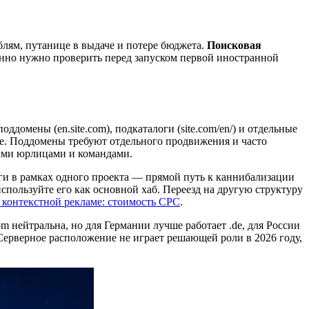
блям, путанице в выдаче и потере бюджета.
Поисковая
енно нужно проверить перед запуском первой иностранной
ддомены (en.site.com), подкаталоги (site.com/en/) и отдельные
ке. Поддомены требуют отдельного продвижения и часто
ыми юрлицами и командами.
ги в рамках одного проекта — прямой путь к каннибализации
используйте его как основной хаб. Переезд на другую структуру
в контекстной рекламе: стоимость CPC
.
m нейтральна, но для Германии лучше работает .de, для России
. Серверное расположение не играет решающей роли в 2026 году,