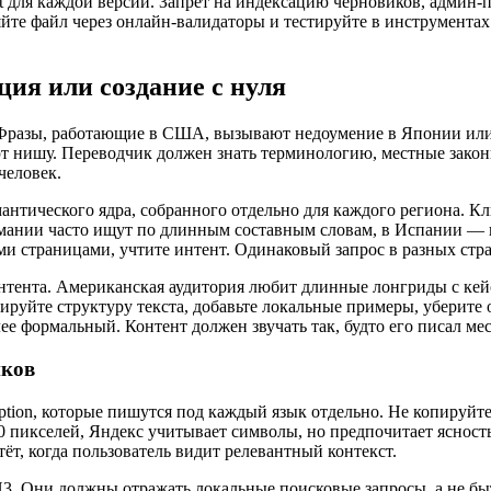
xt для каждой версии. Запрет на индексацию черновиков, админ
яйте файл через онлайн-валидаторы и тестируйте в инструментах
ция или создание с нуля
. Фразы, работающие в США, вызывают недоумение в Японии ил
ют нишу. Переводчик должен знать терминологию, местные зак
человек.
антического ядра, собранного отдельно для каждого региона. Клю
рмании часто ищут по длинным составным словам, в Испании —
ыми страницами, учтите интент. Одинаковый запрос в разных стр
нтента. Американская аудитория любит длинные лонгриды с кей
ируйте структуру текста, добавьте локальные примеры, уберите
ее формальный. Контент должен звучать так, будто его писал ме
нков
cription, которые пишутся под каждый язык отдельно. Не копируйт
600 пикселей, Яндекс учитывает символы, но предпочитает ясност
тёт, когда пользователь видит релевантный контекст.
3. Они должны отражать локальные поисковые запросы, а не быть