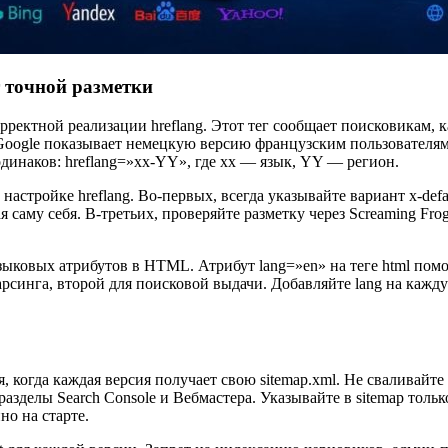
 точной разметки
рректной реализации hreflang. Этот тег сообщает поисковикам, 
Google показывает немецкую версию французским пользователям,
динаков: hreflang=»xx-YY», где xx — язык, YY — регион.
настройке hreflang. Во-первых, всегда указывайте вариант x-def
 саму себя. В-третьих, проверяйте разметку через Screaming Fro
зыковых атрибутов в HTML. Атрибут lang=»en» на теге html пом
 парсинга, второй для поисковой выдачи. Добавляйте lang на каж
, когда каждая версия получает свою sitemap.xml. Не сваливайте
азделы Search Console и Вебмастера. Указывайте в sitemap толь
о на старте.