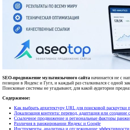
SEO-продвижение мультиязычного сайта
начинается не с на
позиции в Яндекс и Гугл, и каждый раз сталкивался с одной з
Поисковые системы не угадывают, для какой аудитории предна
Содержимое:
Как выбрать архитектуру URL для поисковой раскрутки 
Локализация контента: перевод, адаптация или создание с
Ссылочное продвижение и региональные факторы ранжи
Различия в ранжировании Яндекс и Google
Инструменты, аналитика и отслеживание эффективности