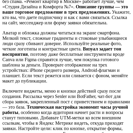
без спама. «Ремонт квартир в Москве» работает лучше, чем
«Студия Дизайна и Комфорта №7».
Описание группы — это
ваше торговое предложение в трех предложениях.
Укажите,
кто вы, что даете подписчику и как с вами связаться. Ссылка
на сайт, мессенджер или форму заявки обязательна.
Аватар и обложка должны читаться на экране смартфона.
Мелкий текст, сложные градиенты и стоковые улыбающиеся
люди сразу сбивают доверие. Используйте реальные фото,
четкие логотипы и контрастные цвета.
Визуал задает тон
восприятия
, поэтому даже бесплатные инструменты вроде
Canva или Figma справятся лучше, чем покупка готового
шаблона за деньги. Проверьте отображение на трех
устройствах: iPhone среднего размера, Android-флагман и
планшет. Если текст режется или сливается с фоном, меняйте
макет до публикации.
Включите виджеты, меню и кнопки действий сразу после
создания. Рассылка через Senler или BotFather, чат-бот для
сбора заявок, закрепленный пост с приветствием и правилами
— это база.
Техническая настройка экономит часы ручной
работы
, особенно когда аудитория начнет расти и вопросы
станут типовыми. Добавьте UTM-метки ко всем внешним
ссылкам, чтобы в Яндекс Метрике видеть, откуда приходят
заявки. Настройте цели: клик по кнопке, открытие формы,