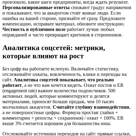
произошло, какие шаги предприняты, когда ждать результат.
Персонализированные ответы
снижают градус напряжения
и показывают, что за аккаунтом стоят живые люди. Если
ошибка на вашей стороне, признайте её сразу. Предложите
компенсацию, исправьте материал, обновите инструкцию.
Честность в публичном поле
работает лучше любых
оправданий и часто превращает критиков в сторонников.
Аналитика соцсетей: метрики,
которые влияют на рост
Без цифр вы работаете вслепую. Включайте статистику,
отслеживайте охваты, вовлеченность, клики и переходы на
сайт.
Аналитика соцсетей показывает, что реально
работает
, а не что вам хочется видеть. Охват постов и ER
(engagement rate) важнее количества подписчиков. 500
активных людей, которые комментируют и делятся
материалами, приносят больше продаж, чем 10 тысяч
молчаливых аккаунтов.
Считайте глубину взаимодействия
,
а не поверхностные цифры. Формула простая: (лайки +
комментарии + репосты + сохранения) / охват × 100%. ER
выше 3% считается хорошим для большинства ниш.
Отслеживайте источники переходов на сайт: прямые ссылки,