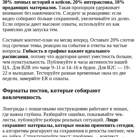
30% личных историй и кейсов, 20% интерактива, 10%
продающих материалов.
Такая пропорция удерживает
внимание без навязчивости. Следите за реакциями: если
видео собирают больше сохранений, увеличивайте их долю.
Если опросы дают высокие охваты, используйте их как
трамплин для запуска тем.
Составьте контент-план на месяц вперед. Оставьте 20% слотов
под срочные темы, реакции на события и ответы на частые
вопросы.
Гибкость в графике важнее идеального
расписания
, потому что аудитория ценит уместность больше,
чем пунктуальность. Публикуйте в часы активности вашей
ЦА. Для B2B это чаще 9–11 и 14–16 в будни. Для B2C — 19–
22 и выходные. Тестируйте разные временные окна по две
недели, замеряйте ER и охваты.
Форматы постов, которые собирают
вовлеченность
Лонгриды с пошаговыми инструкциями работают в нишах,
где важна глубина. Разбирайте ошибки, показывайте чек-
листы, публикуйте разборы реальных ситуаций.
Люди
сохраняют материалы, которые можно применить сегодня
,
а алгоритмы реагируют на сохранения и репосты охотнее, чем
на лайки. Структурируйте текст: проблема → контекст →