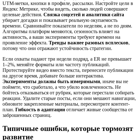
UTM-метки, кнопки в профиле, рассылки. Настройте цели в
Яндекс Метрике, чтобы видеть, сколько людей совершают
целевые действия.
Связка соцсетей и аналитики сайта
убирает догадки и показывает реальную окупаемость
времени. Сравнивайте показатели по неделям, а не по дням.
Алгоритмы платформ меняются, сезонность влияет на
активность, а ваши эксперименты требуют времени на
проявление эффекта.
Тренды важнее разовых всплесков
,
потому что они отражают устойчивость стратегии.
Если охваты падают три недели подряд, а ER не превышает
1–2%, меняйте форматы или частоту публикаций.
Протестируйте видео вместо текста, перенесите публикации
на другое время, добавьте больше интерактива.
Эксперименты должны быть измеримыми
, иначе вы не
поймете, что сработало, а что убило вовлеченность. Не
бойтесь отказываться от рубрик, которые перестали собирать
реакции. Удалите старые посты, если они мешают навигации,
обновите закрепленные материалы, пересмотрите контент-
план.
Гибкость в адаптации
отличает живые сообщества от
заброшенных страниц.
Типичные ошибки, которые тормозят
развитие