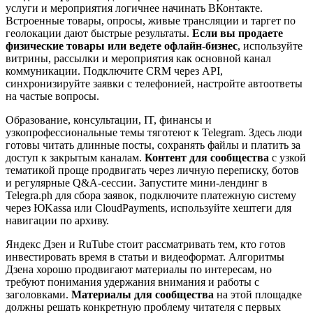
услуги и мероприятия логичнее начинать ВКонтакте.
Встроенные товары, опросы, живые трансляции и таргет по
геолокации дают быстрые результаты.
Если вы продаете
физические товары или ведете офлайн-бизнес
, используйте
витрины, рассылки и мероприятия как основной канал
коммуникации. Подключите CRM через API,
синхронизируйте заявки с телефонией, настройте автоответы
на частые вопросы.
Образование, консультации, IT, финансы и
узкопрофессиональные темы тяготеют к Telegram. Здесь люди
готовы читать длинные посты, сохранять файлы и платить за
доступ к закрытым каналам.
Контент для сообщества
с узкой
тематикой проще продвигать через личную переписку, ботов
и регулярные Q&A-сессии. Запустите мини-лендинг в
Telegra.ph для сбора заявок, подключите платежную систему
через ЮKassa или CloudPayments, используйте хештеги для
навигации по архиву.
Яндекс Дзен и RuTube стоит рассматривать тем, кто готов
инвестировать время в статьи и видеоформат. Алгоритмы
Дзена хорошо продвигают материалы по интересам, но
требуют понимания удержания внимания и работы с
заголовками.
Материалы для сообщества
на этой площадке
должны решать конкретную проблему читателя с первых