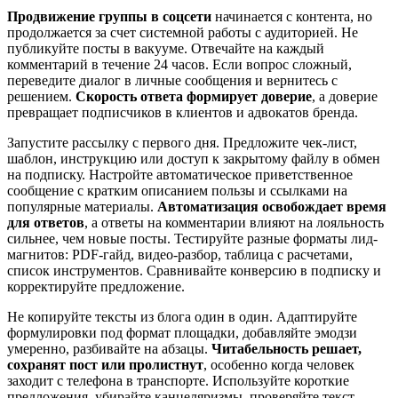
Продвижение группы в соцсети
начинается с контента, но
продолжается за счет системной работы с аудиторией. Не
публикуйте посты в вакууме. Отвечайте на каждый
комментарий в течение 24 часов. Если вопрос сложный,
переведите диалог в личные сообщения и вернитесь с
решением.
Скорость ответа формирует доверие
, а доверие
превращает подписчиков в клиентов и адвокатов бренда.
Запустите рассылку с первого дня. Предложите чек-лист,
шаблон, инструкцию или доступ к закрытому файлу в обмен
на подписку. Настройте автоматическое приветственное
сообщение с кратким описанием пользы и ссылками на
популярные материалы.
Автоматизация освобождает время
для ответов
, а ответы на комментарии влияют на лояльность
сильнее, чем новые посты. Тестируйте разные форматы лид-
магнитов: PDF-гайд, видео-разбор, таблица с расчетами,
список инструментов. Сравнивайте конверсию в подписку и
корректируйте предложение.
Не копируйте тексты из блога один в один. Адаптируйте
формулировки под формат площадки, добавляйте эмодзи
умеренно, разбивайте на абзацы.
Читабельность решает,
сохранят пост или пролистнут
, особенно когда человек
заходит с телефона в транспорте. Используйте короткие
предложения, убирайте канцеляризмы, проверяйте текст